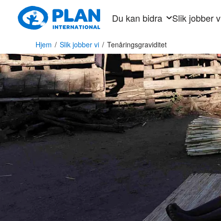
Hopp
Du kan bidra
Slik jobber v
til
hovedinnhold
Hjem
/
Slik jobber vi
/
Tenåringsgraviditet