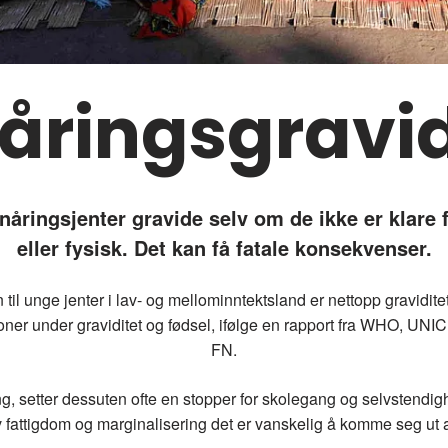
åringsgravid
enåringsjenter gravide selv om de ikke er klare 
eller fysisk. Det kan få fatale konsekvenser.
til unge jenter i lav- og mellominntektsland er nettopp gravidit
joner under graviditet og fødsel, ifølge en rapport fra WHO, 
FN.
g, setter dessuten ofte en stopper for skolegang og selvstendighe
 fattigdom og marginalisering det er vanskelig å komme seg ut 