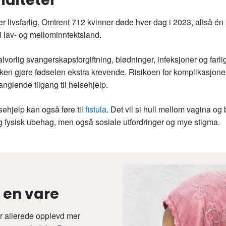
iditeter
 livsfarlig. Omtrent 712 kvinner døde hver dag i 2023, altså én 
i lav- og mellominntektsland.
alvorlig svangerskapsforgiftning, blødninger, infeksjoner og farli
kken gjøre fødselen ekstra krevende. Risikoen for komplikasjoner
anglende tilgang til helsehjelp.
ehjelp kan også føre til
fistula
. Det vil si hull mellom vagina og
r og fysisk ubehag, men også sosiale utfordringer og mye stigma.
r en vare
ar allerede opplevd mer