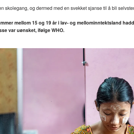
en skolegang, og dermed med en svekket sjanse til å bli selvst
ommer mellom 15 og 19 år i lav- og mellominntektsland hadde 
isse var uønsket, ifølge WHO.