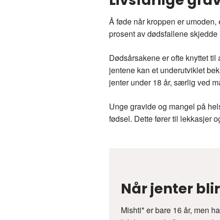
Livsfarlige grav
Å føde når kroppen er umoden, er
prosent av dødsfallene skjedde 
Dødsårsakene er ofte knyttet til 
jentene kan et underutviklet be
jenter under 18 år, særlig ved m
Unge gravide og mangel på hels
fødsel. Dette fører til lekkasje
Når jenter bli
Mishti* er bare 16 år, men h