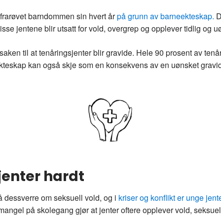
er frarøvet barndommen sin hvert år
på grunn av barneekteskap.
De
se jentene blir utsatt for vold, overgrep og opplever tidlig og uø
ken til at tenåringsjenter blir gravide. Hele 90 prosent av tenår
ekteskap kan også skje som en konsekvens av en uønsket gravidi
jenter hardt
så dessverre om seksuell vold, og i
kriser og konflikt er unge jent
mangel på skolegang gjør at jenter oftere opplever vold, seksu