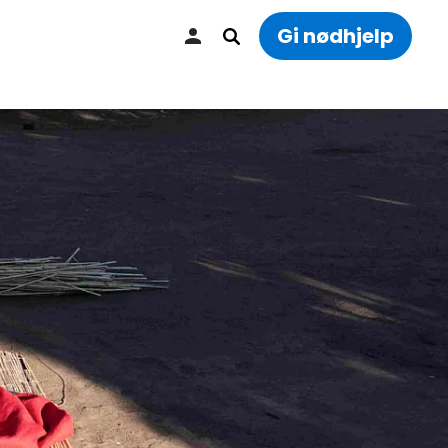
Gi nødhjelp