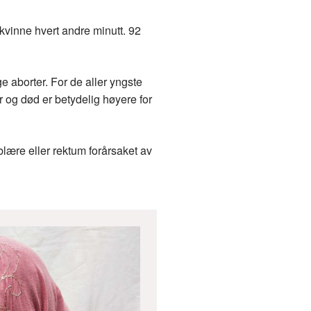
kvinne hvert andre minutt. 92
ge aborter. For de aller yngste
 og død er betydelig høyere for
 blære eller rektum forårsaket av