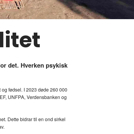
itet
for det. Hverken psykisk
et og fødsel. I 2023 døde 260 000
UNICEF, UNFPA, Verdensbanken og
t. Dette bidrar til en ond sirkel
av.