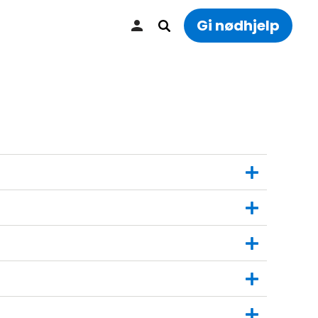
Gi nødhjelp
l