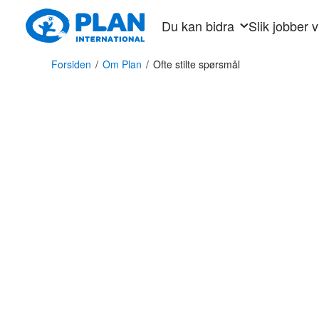
Hopp
Du kan bidra
Slik jobber v
til
hovedinnhold
Forsiden
/
Om Plan
/
Ofte stilte spørsmål