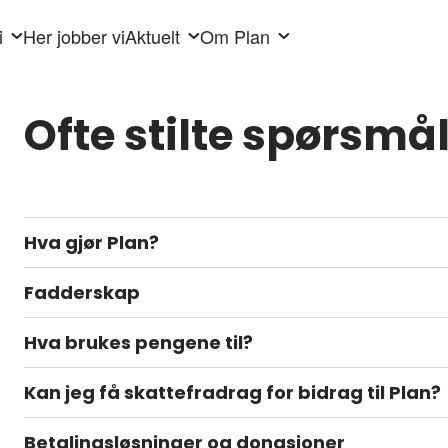
i
Her jobber vi
Aktuelt
Om Plan
Ofte stilte spørsmå
Hva gjør Plan?
Fadderskap
Hva brukes pengene til?
Kan jeg få skattefradrag for bidrag til Plan?
Betalingsløsninger og donasjoner