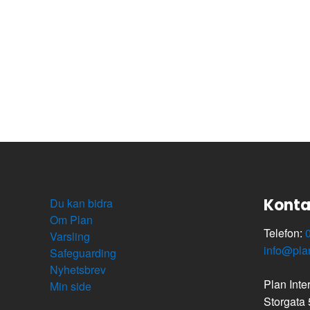
Konta
Du kan bidra
Om Plan
Telefon:
Varsling
info@pla
Safeguarding
Nyhetsbrev
Plan Inte
Min side
Storgata