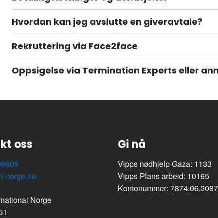
Hvordan kan jeg avslutte en giveravtale?
Rekruttering via Face2face
Oppsigelse via Termination Experts eller an
kt oss
Gi nå
09909
Vipps nødhjelp Gaza: 1133
n-norge.no
Vipps Plans arbeid: 10165
Kontonummer: 7874.06.208
rnational Norge
 51