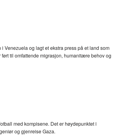
en i Venezuela og lagt et ekstra press på et land som
r ført til omfattende migrasjon, humanitære behov og
 fotball med kompisene. Det er høydepunktet i
geniør og gjenreise Gaza.