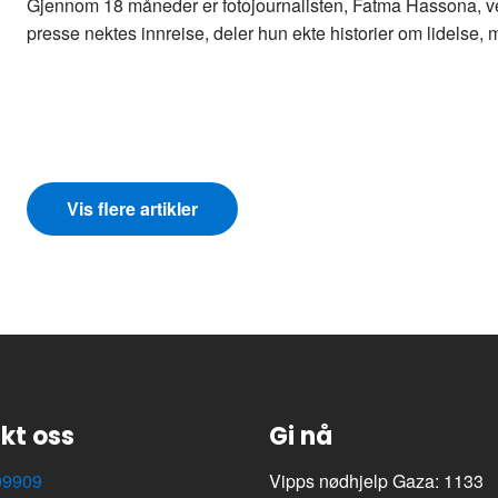
Gjennom 18 måneder er fotojournalisten, Fatma Hassona, ve
presse nektes innreise, deler hun ekte historier om lidelse,
Vis flere artikler
kt oss
Gi nå
09909
Vipps nødhjelp Gaza: 1133