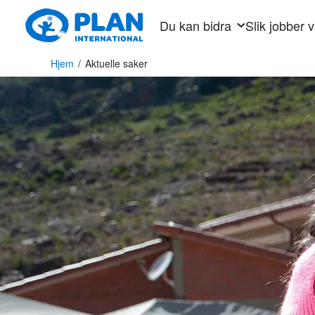
Hopp
Du kan bidra
Slik jobber v
til
hovedinnhold
Hjem
/
Aktuelle saker