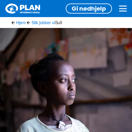
Hopp
Gi nødhjelp
til
hovedinnhold
Hjem
Slik jobber vi
Sult