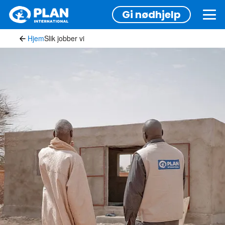
Hopp
Gi nødhjelp
til
hovedinnhold
Hjem
Slik jobber vi