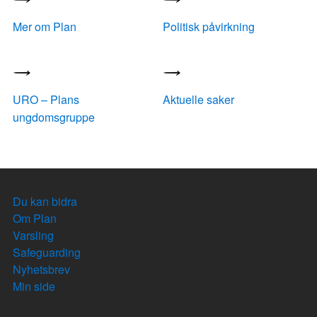
Mer om Plan
Politisk påvirkning
URO – Plans
Aktuelle saker
ungdomsgruppe
Du kan bidra
Om Plan
Varsling
Safeguarding
Nyhetsbrev
Min side