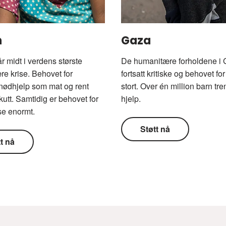
n
Gaza
r midt i verdens største
De humanitære forholdene i 
e krise. Behovet for
fortsatt kritiske og behovet fo
g nødhjelp som mat og rent
stort. Over én million barn tr
kutt. Samtidig er behovet for
hjelp.
se enormt.
Støtt nå
t nå