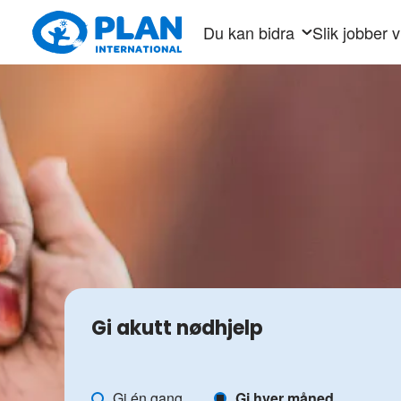
Hopp
Du kan bidra
Slik jobber v
til
hovedinnhold
Gi akutt nødhjelp
Støtt
Gi én gang
Gi hver måned
Plans