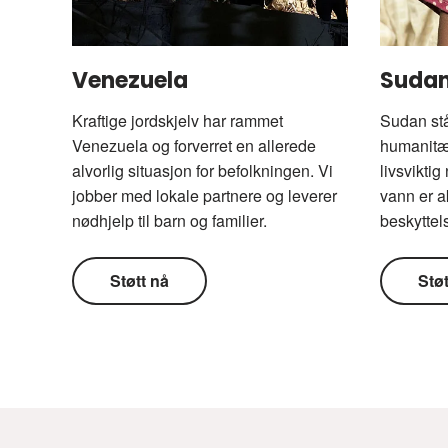
Venezuela
Suda
Kraftige jordskjelv har rammet
Sudan stå
Venezuela og forverret en allerede
humanitær
alvorlig situasjon for befolkningen. Vi
livsvikti
jobber med lokale partnere og leverer
vann er a
nødhjelp til barn og familier.
beskyttel
Støtt nå
Støt