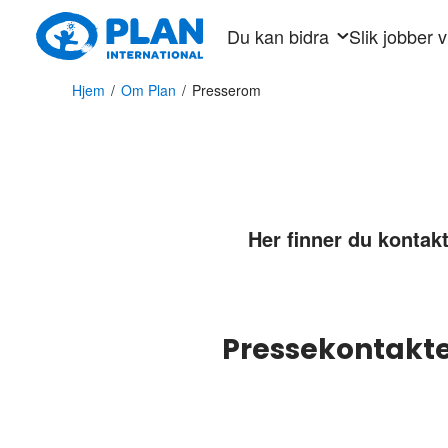
Hopp
Du kan bidra
Slik jobber v
til
hovedinnhold
Hjem
/
Om Plan
/
Presserom
Her finner du kontak
Pressekontakte