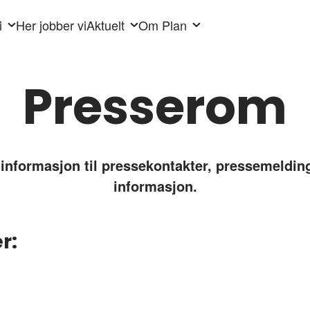
i
Her jobber vi
Aktuelt
Om Plan
Presserom
tinformasjon til pressekontakter, pressemeldin
informasjon.
r: