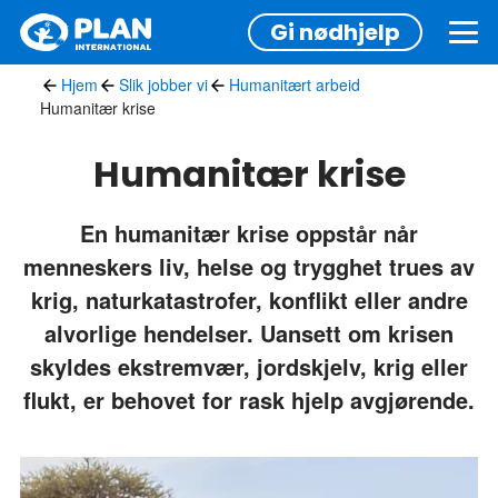
Hopp
Gi nødhjelp
til
hovedinnhold
Hjem
Slik jobber vi
Humanitært arbeid
Humanitær krise
Humanitær krise
En humanitær krise oppstår når
menneskers liv, helse og trygghet trues av
krig, naturkatastrofer, konflikt eller andre
alvorlige hendelser. Uansett om krisen
skyldes ekstremvær, jordskjelv, krig eller
flukt, er behovet for rask hjelp avgjørende.