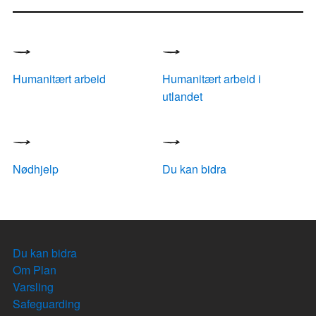
Humanitært arbeid
Humanitært arbeid i
utlandet
Nødhjelp
Du kan bidra
Du kan bidra
Om Plan
Varsling
Safeguarding