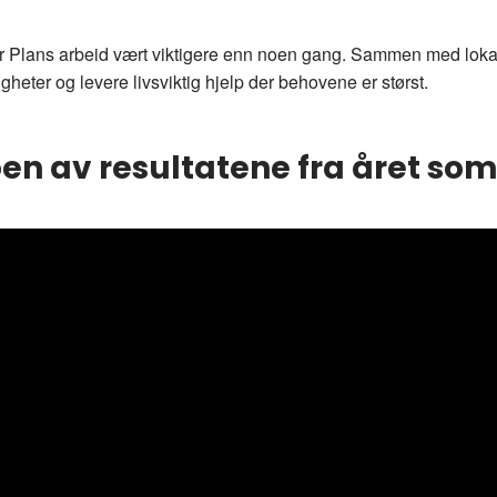
ar Plans arbeid vært viktigere enn noen gang. Sammen med lokal
tigheter og levere livsviktig hjelp der behovene er størst.
oen av resultatene fra året som