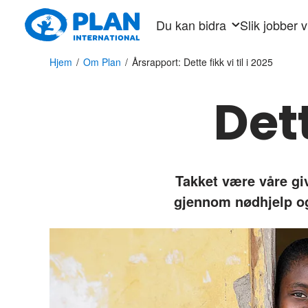
Hopp
Du kan bidra
Slik jobber v
til
hovedinnhold
Hjem
/
Om Plan
/
Årsrapport: Dette fikk vi til i 2025
Dett
Takket være våre give
gjennom nødhjelp og 