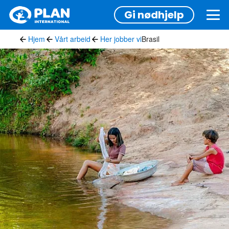
Hopp
Gi nødhjelp
til
hovedinnhold
Hjem
Vårt arbeid
Her jobber vi
Brasil