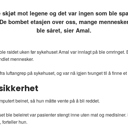
 skjøt mot legene og det var ingen som ble spa
De bombet etasjen over oss, mange menneske
ble såret, sier Amal.
e raidet uken før sykehuset Amal var innlagt på ble omringet. E
ndlet mennesker.
 luftangrep på sykehuset, og var nå igjen tvunget til å finne et n
sikkerhet
putert beinet, så hun måtte vente på å bli reddet.
et ble beleiret var pasienter stengt inne uten mat og medisiner. S
 forteller hun.