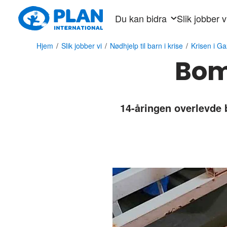
Hopp
Du kan bidra
Slik jobber v
til
hovedinnhold
Hjem
/
Slik jobber vi
/
Nødhjelp til barn i krise
/
Krisen i G
Bom
14-åringen overlevde 