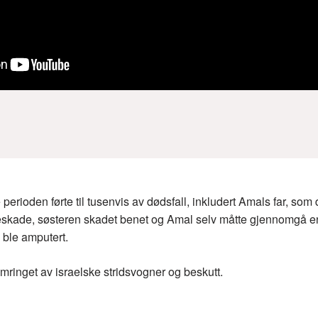
rioden førte til tusenvis av dødsfall, inkludert Amals far, som 
neskade, søsteren skadet benet og Amal selv måtte gjennomgå en 
 ble amputert.
mringet av israelske stridsvogner og beskutt.