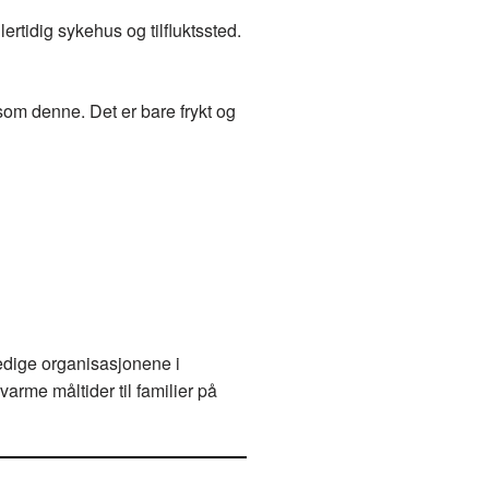
lertidig sykehus og tilfluktssted.
 som denne. Det er bare frykt og
edige organisasjonene i
arme måltider til familier på