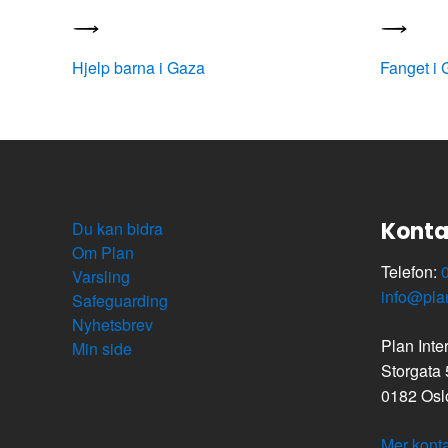
Hjelp barna i Gaza
Fanget i
Konta
Du kan bidra
Om Plan
Telefon:
Varsling
info@pla
Safeguarding
Nyhetsbrev
Plan Inte
Min side
Storgata
0182 Osl
Mer konta