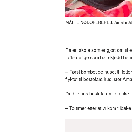
MÅTTE NØDOPERERES: Amal måtte am
På en skole som er gjort om til 
forferdelige som har skjedd henn
– Først bombet de huset til fette
flyktet til bestefars hus, sier Ama
De ble hos bestefaren i en uke, f
– To timer etter at vi kom tilbak