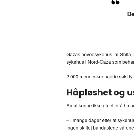
De
Gazas hovedsykehus, al-Shifa, bl
sykehus i Nord-Gaza som beha
2 000 mennesker hadde søkt ly fra
Håpløshet og u
Amal kunne ikke gå etter å ha am
– I mange dager etter at sykehus
ingen skiftet bandasjene vårene,