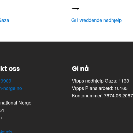
 Gaza
Gi livreddende nødhjelp
kt oss
Gi nå
09909
Vipps nødhjelp Gaza: 1133
n-norge.no
Vipps Plans arbeid: 10165
Kontonummer: 7874.06.208
rnational Norge
 51
o
ktinfo