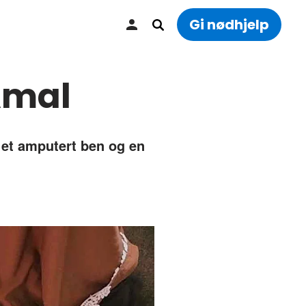
Gi nødhjelp
Amal
 et amputert ben og en