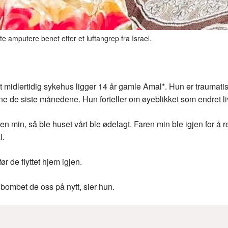
putere benet etter et luftangrep fra Israel.
et midlertidig sykehus ligger 14 år gamle Amal*. Hun er traumatis
e de siste månedene. Hun forteller om øyeblikket som endret live
ren min, så ble huset vårt ble ødelagt. Faren min ble igjen for å 
l.
ør de flyttet hjem igjen.
e bombet de oss på nytt, sier hun.