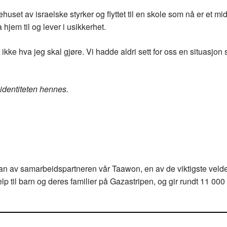
ehuset av israelske styrker og flyttet til en skole som nå er et mid
 hjem til og lever i usikkerhet.
 ikke hva jeg skal gjøre. Vi hadde aldri sett for oss en situasjon
 identiteten hennes.
lan av samarbeidspartneren vår Taawon, en av de viktigste veld
p til barn og deres familier på Gazastripen, og gir rundt 11 000 v