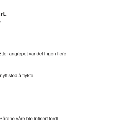
rt.
r
tter angrepet var det ingen flere
ytt sted å flykte.
årene våre ble infisert fordi