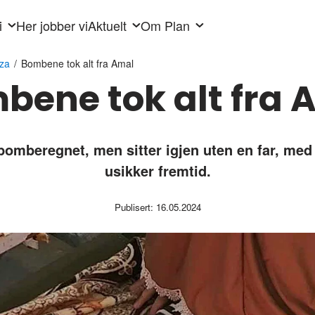
i
Her jobber vi
Aktuelt
Om Plan
aza
/
Bombene tok alt fra Amal
bene tok alt fra 
bomberegnet, men sitter igjen uten en far, med
usikker fremtid.
Publisert: 16.05.2024