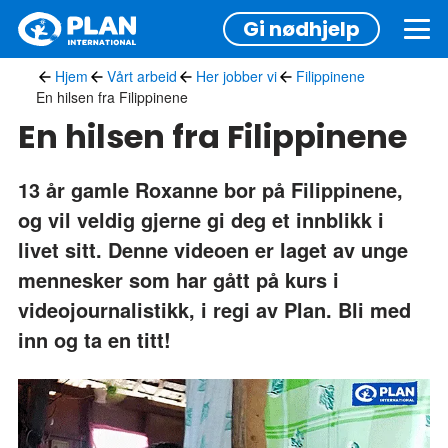
Hopp
Gi nødhjelp
til
hovedinnhold
Hjem
Vårt arbeid
Her jobber vi
Filippinene
En hilsen fra Filippinene
En hilsen fra Filippinene
13 år gamle Roxanne bor på Filippinene,
og vil veldig gjerne gi deg et innblikk i
livet sitt. Denne videoen er laget av unge
mennesker som har gått på kurs i
videojournalistikk, i regi av Plan. Bli med
inn og ta en titt!