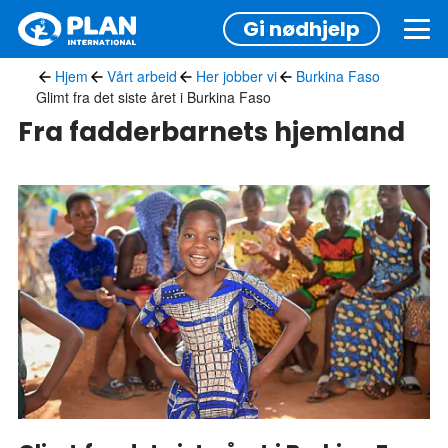
Hopp
Gi nødhjelp
til
hovedinnhold
Hjem
Vårt arbeid
Her jobber vi
Burkina Faso
Glimt fra det siste året i Burkina Faso
Fra fadderbarnets hjemland