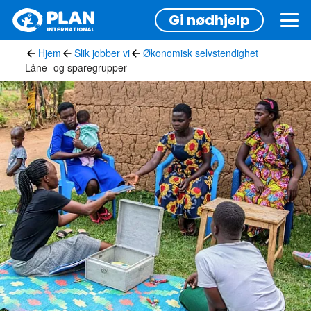
Hopp
Gi nødhjelp
til
hovedinnhold
Hjem
Slik jobber vi
Økonomisk selvstendighet
Låne- og sparegrupper