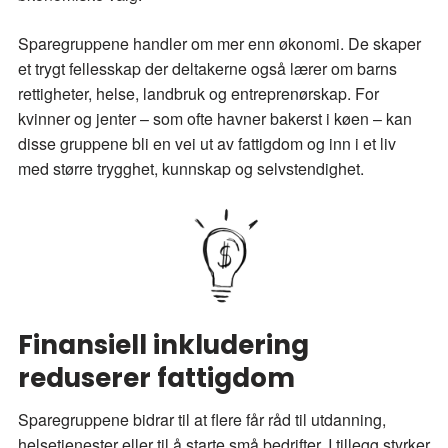
Sparegruppene handler om mer enn økonomi. De skaper
et trygt fellesskap der deltakerne også lærer om barns
rettigheter, helse, landbruk og entreprenørskap. For
kvinner og jenter – som ofte havner bakerst i køen – kan
disse gruppene bli en vei ut av fattigdom og inn i et liv
med større trygghet, kunnskap og selvstendighet.
Finansiell inkludering
reduserer fattigdom
Sparegruppene bidrar til at flere får råd til utdanning,
helsetjenester eller til å starte små bedrifter. I tillegg styrker