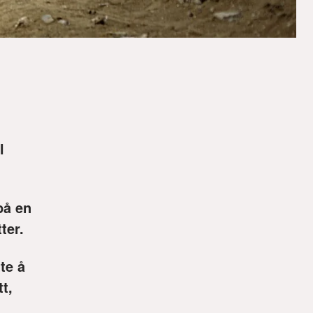
l
på en
ter.
tte å
tt,