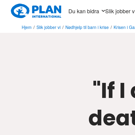
Hopp
Du kan bidra
Slik jobber v
til
hovedinnhold
Hjem
/
Slik jobber vi
/
Nødhjelp til barn i krise
/
Krisen i G
"If 
deat