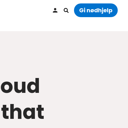
Gi nødhjelp
 loud
 that