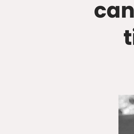
can
t