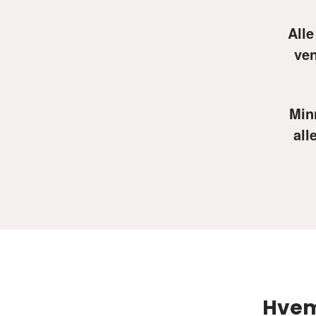
Alle
ven
Minn
all
Hvem