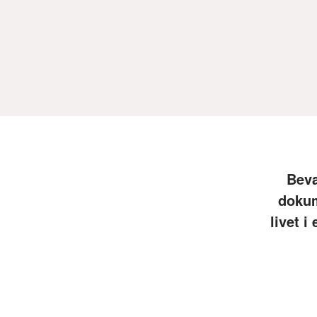
Bevæ
dokum
livet i