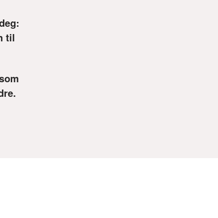
 deg:
 til
e som
dre.