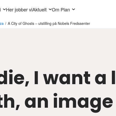
i
Her jobber vi
Aktuelt
Om Plan
aza
/
A City of Ghosts – utstilling på Nobels Fredssenter
I die, I want a
h, an image