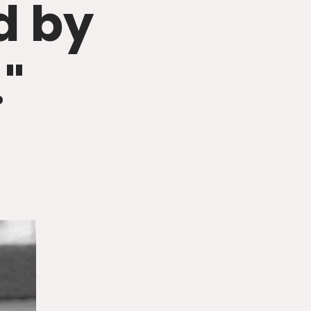
d by
."