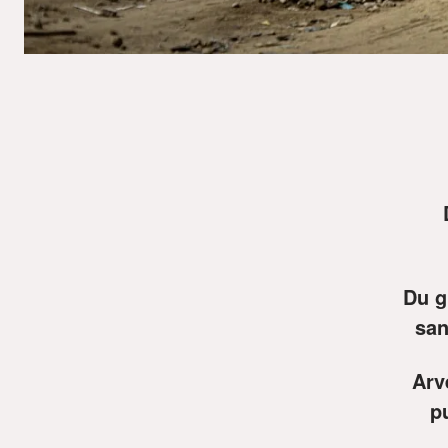
Du g
san
Arve
pu