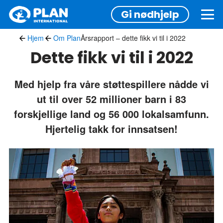
Hopp
Gi nødhjelp
til
hovedinnhold
Hjem
Om Plan
Årsrapport – dette fikk vi til i 2022
Dette fikk vi til i 2022
Med hjelp fra våre støttespillere nådde vi
ut til over 52 millioner barn i 83
forskjellige land og 56 000 lokalsamfunn.
Hjertelig takk for innsatsen!