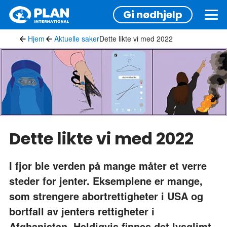
Hopp
Gi nødhjelp
til
hovedinnhold
Hjem
Aktuelle saker
Dette likte vi med 2022
Dette likte vi med 2022
I fjor ble verden på mange måter et verre
steder for jenter. Eksemplene er mange,
som strengere abortrettigheter i USA og
bortfall av jenters rettigheter i
Afghanistan. Heldigvis finnes det lysglimt.