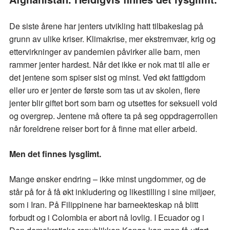
De siste årene har jenters utvikling hatt tilbakeslag på
grunn av ulike kriser. Klimakrise, mer ekstremvær, krig og
ettervirkninger av pandemien påvirker alle barn, men
rammer jenter hardest. Når det ikke er nok mat til alle er
det jentene som spiser sist og minst. Ved økt fattigdom
eller uro er jenter de første som tas ut av skolen, flere
jenter blir giftet bort som barn og utsettes for seksuell vold
og overgrep. Jentene må oftere ta på seg oppdragerrollen
når foreldrene reiser bort for å finne mat eller arbeid.
Men det finnes lysglimt.
Mange ønsker endring – ikke minst ungdommer, og de
står på for å få økt inkludering og likestilling i sine miljøer,
som i Iran. På Filippinene har barneekteskap nå blitt
forbudt og i Colombia er abort nå lovlig. I Ecuador og i