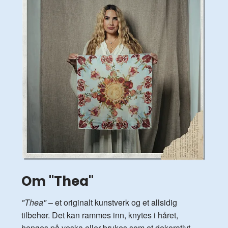
Om "Thea"
"Thea"
– et originalt kunstverk og et allsidig
tilbehør. Det kan rammes inn, knytes i håret,
henges på veska eller brukes som et dekorativt