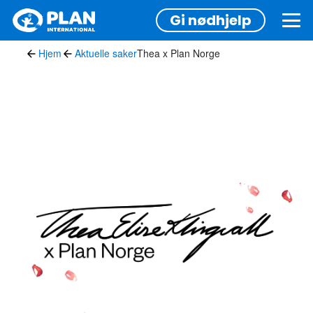
Hopp
Gi nødhjelp
til
hovedinnhold
Hjem
Aktuelle saker
Thea x Plan Norge