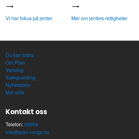
Vi har fokus på jenter
Mer om jenters rettigheter
Du kan bidra
Om Plan
Varsling
Safeguarding
Nyhetsbrev
Min side
Kontakt oss
Telefon:
09909
info@plan-norge.no