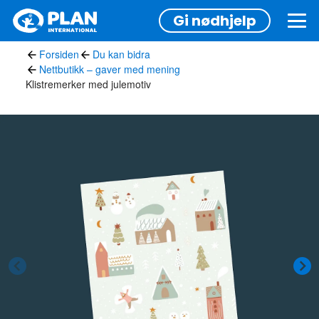
Hopp
Gi nødhjelp
til
hovedinnhold
Forsiden
Du kan bidra
Nettbutikk – gaver med mening
Klistremerker med julemotiv