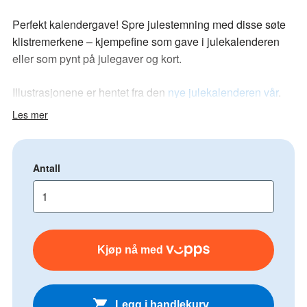
Perfekt kalendergave! Spre julestemning med disse søte
klistremerkene
kjempefine som gave i julekalenderen
–
eller som pynt på julegaver og kort.
Illustrasjonene er hentet fra den
nye julekalenderen vår
.
Les mer
Antall
Kjøp nå med
Legg i handlekurv