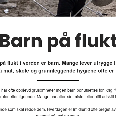
Barn på fluk
å flukt i verden er barn. Mange lever utrygge li
å mat, skole og grunnleggende hygiene ofte er
har ofte opplevd grusomheter ingen barn bør utsettes for: krig, fo
rofer eller lignende. Mange har allerede mistet eller blitt adskilt f
 – noe som skal redde dem. Hverdagen er imidlertid ofte preget a
mangel på mat og vann.