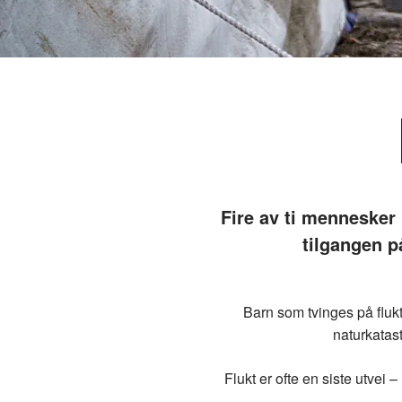
Fire av ti mennesker p
tilgangen p
Barn som tvinges på flukt 
naturkatast
Flukt er ofte en siste utvei