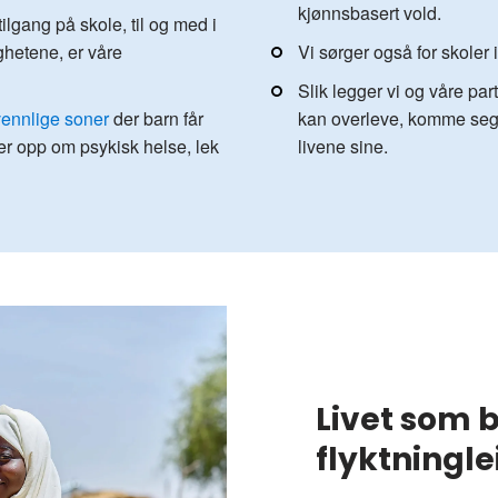
kjønnsbasert vold.
ilgang på skole, til og med i
ghetene, er våre
Vi sørger også for skoler i
Slik legger vi og våre partn
ennlige soner
der barn får
kan overleve, komme seg
ter opp om psykisk helse, lek
livene sine.
Livet som b
flyktningle