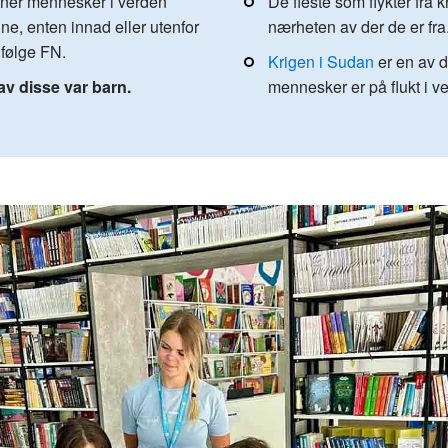
ioner mennesker i verden
De fleste som flykter fra k
ne, enten innad eller utenfor
nærheten av der de er fra
ifølge FN.
Krigen i Sudan
er en av d
 av disse var barn.
mennesker er på flukt i v