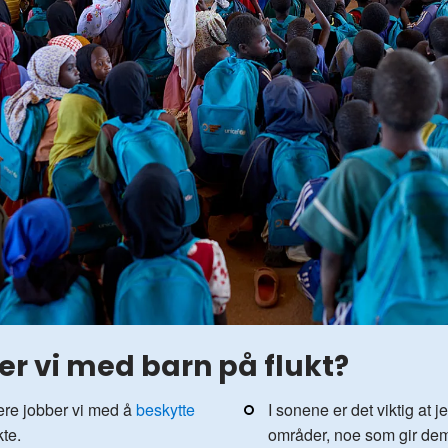
r vi med barn på flukt?
re jobber vi med å
beskytte
I sonene er det viktig at j
kte.
områder, noe som gir dem