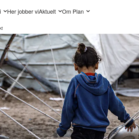
i
Her jobber vi
Aktuelt
Om Plan
kt