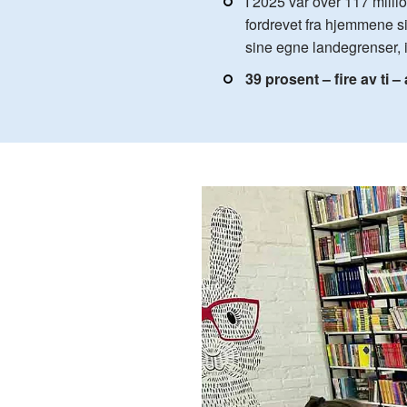
I 2025 var over 117 mill
fordrevet fra hjemmene si
sine egne landegrenser, 
39 prosent – fire av ti –