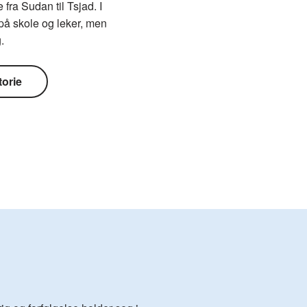
 fra Sudan til Tsjad. I
 på skole og leker, men
.
torie