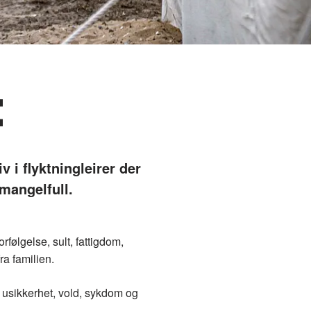
t
v i flyktningleirer der
 mangelfull.
rfølgelse, sult, fattigdom,
ra familien.
v usikkerhet, vold, sykdom og