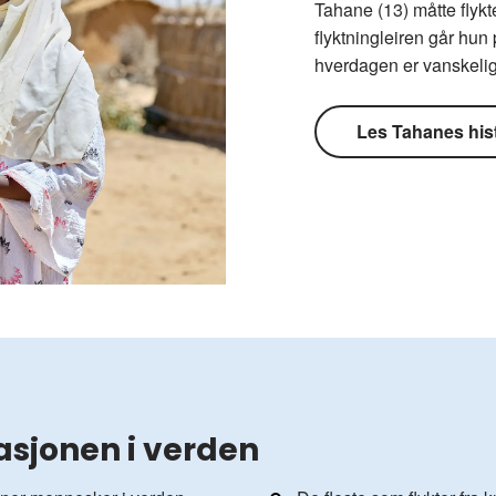
Tahane (13) måtte flykte
flyktningleiren går hun
hverdagen er vanskelig
Les Tahanes his
asjonen i verden