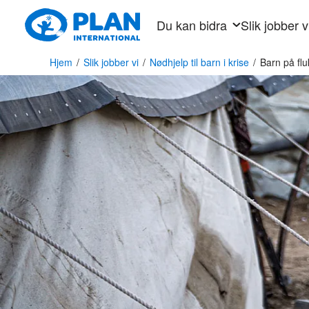
Hopp
Du kan bidra
Slik jobber v
til
hovedinnhold
Hjem
/
Slik jobber vi
/
Nødhjelp til barn i krise
/
Barn på flu