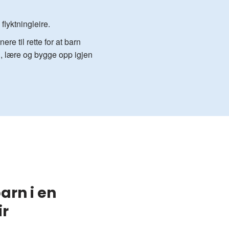
 flyktningleire.
ere til rette for at barn
, lære og bygge opp igjen
arn i en
ir