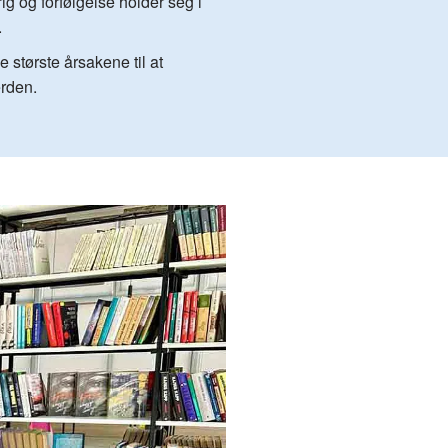
rig og forfølgelse holder seg i
.
e største årsakene til at
erden.