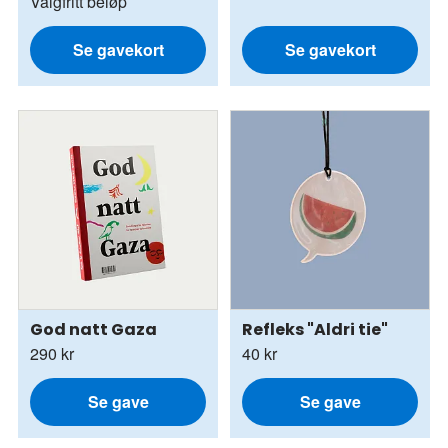
Valgfritt beløp
Se gavekort
Se gavekort
God natt Gaza
Refleks "Aldri tie"
290 kr
40 kr
Se gave
Se gave