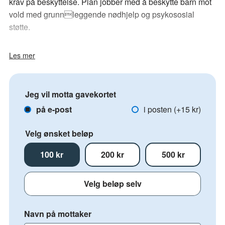
krav på beskyttelse. Plan jobber med å beskytte barn mot
vold med grunnleggende nødhjelp og psykososial
støtte.
Selvom tilgangen er begrenset, jobber Plan på spreng for
Les mer
Vi har lastebiler klare med
å få mer nødhjelp inn i Gaza.
mat, vann, vannbehandlingsutstyr, tepper, telt, varme klær,
hygieneartikler og førstehjelpsutstyr.
Jeg vil motta gavekortet
på e-post
i posten (+15 kr)
Denne gaven er øremerket Plans nødhjelpsarbeid i Gaza.
Velg ønsket beløp
100 kr
200 kr
500 kr
Navn på mottaker