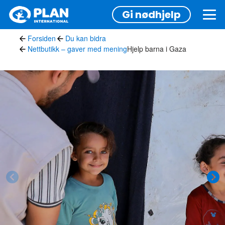
Hopp
Gi nødhjelp
til
hovedinnhold
Forsiden
Du kan bidra
Nettbutikk – gaver med mening
Hjelp barna i Gaza