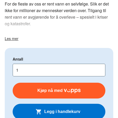
For de fleste av oss er rent vann en selvfølge. Slik er det
ikke for millioner av mennesker verden over. Tilgang til
rent vann er avgjørende for å overleve – spesielt i kriser
og katastrofer.
Flasken i rustfritt stål passer for både voksne og barn og
Les mer
kan romme inntil 550 ml. væske. Den
er produsert i
henhold til Matkontaktforskriften, som sikrer at alle
materialer er trygge og sporbare gjennom hele
Antall
produktkjeden.
Den skal kun brukes til kald drikke og
både lokk og flaske må håndvaskes
.
Motivet er tegnet av vår Plan-ansatt Martine Julianne. Den
er en påminnelse til deg selv og de rundt deg, om at det
Kjøp nå med
nytter å bry seg.
Pengene går til Plans nødhjelpsarbeid.
Legg i handlekurv