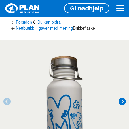
Hopp
Gi nødhjelp
til
hovedinnhold
Forsiden
Du kan bidra
Nettbutikk – gaver med mening
Drikkeflaske