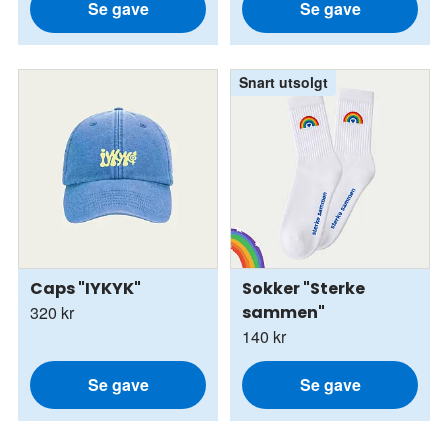
Se gave
Se gave
Snart utsolgt
Caps "IYKYK"
Sokker "Sterke
320 kr
sammen"
140 kr
Se gave
Se gave