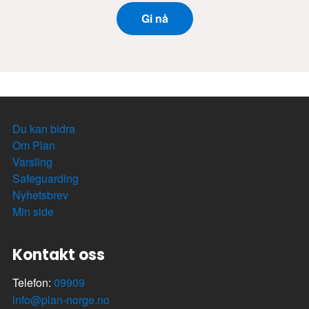
Gi nå
Du kan bidra
Om Plan
Varsling
Safeguarding
Nyhetsbrev
Min side
Kontakt oss
Telefon:
09909
info@plan-norge.no