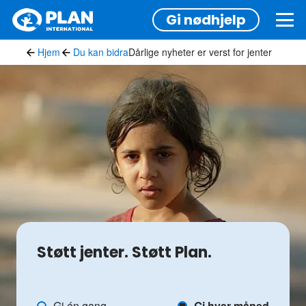
Hopp
Gi nødhjelp
til
hovedinnhold
Hjem
Du kan bidra
Dårlige nyheter er verst for jenter
Støtt jenter. Støtt Plan.
Støtt
Gi én gang
Gi hver måned