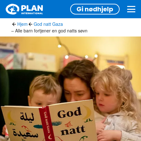
Hopp
Gi nødhjelp
til
hovedinnhold
Hjem
God natt Gaza
– Alle barn fortjener en god natts søvn