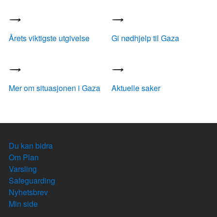
Årets viktigste utgivelse
Gi nødhjelp til Gaza
Mer om situasjonen i Gaza
Aktuelle saker
Du kan bidra
Om Plan
Varsling
Safeguarding
Nyhetsbrev
Min side