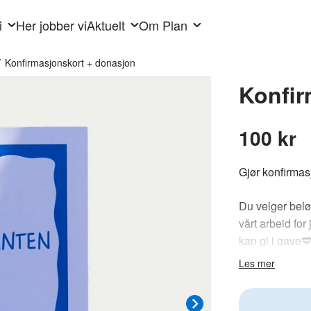
i
Her jobber vi
Aktuelt
Om Plan
/
Konfirmasjonskort + donasjon
Konfir
100 kr
Gjør konfirmas
Du velger belø
vårt arbeid for 
kan gi i gave
Martine Julian
Les mer
Kortet kan åpne
følger med. Se