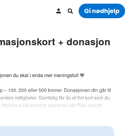
Gi nødhjelp
masjonskort + donasjon
jonen du skal i enda mer meningsfull 💙
p – 100, 200 eller 500 kroner. Donasjonen din går til
jenters rettigheter. Samtidig får du et fint kort som du
 Motivene på kortet er tegnet av vår Plan-ansatt
ne.
s, og du skriver det du selv ønsker inni. Konvolutt
 også vårt
bryllupskort
,
dåpskort
og
bursdagskort
.