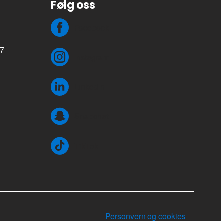
Følg oss
Facebook
77
Instagram
LinkedIn
Snapchat
TikTok
Personvern og cookies