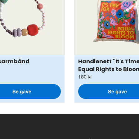
usarmbånd
Handlenett "It's Time
Equal Rights to Bloo
180 kr
Se gave
Se gave