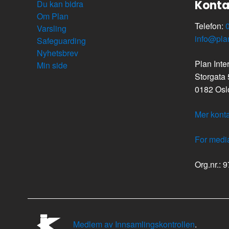
Konta
Du kan bidra
Om Plan
Telefon:
Varsling
info@pla
Safeguarding
Nyhetsbrev
Plan Inte
Min side
Storgata
0182 Osl
Mer konta
For medi
Org.nr.: 
Medlem av Innsamlingskontrollen
.