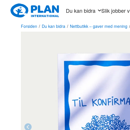
Hopp
Du kan bidra
Slik jobber v
til
hovedinnhold
Forsiden
/
Du kan bidra
/
Nettbutikk – gaver med mening