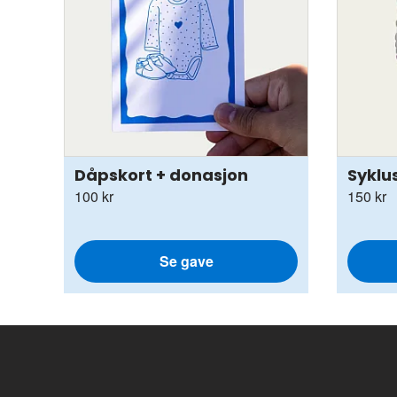
Dåpskort + donasjon
Sykl
100 kr
150 kr
Se gave