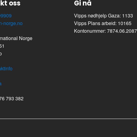
kt oss
Gi nå
09909
Vipps nødhjelp Gaza: 1133
n-norge.no
Vipps Plans arbeid: 10165
Kontonummer: 7874.06.208
rnational Norge
 51
o
ktinfo
a
976 793 382