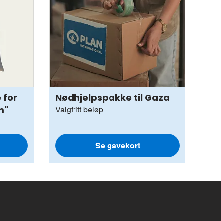
 for
Nødhjelpspakke til Gaza
m"
Valgfritt beløp
Se gavekort