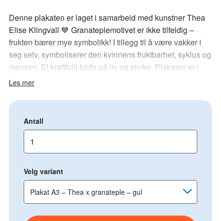
Denne plakaten er laget i samarbeid med kunstner Thea
Elise Klingvall 💙 Granateplemotivet er ikke tilfeldig –
frukten bærer mye symbolikk! I tillegg til å være vakker i
seg selv, symboliserer den kvinnens fruktbarhet, syklus og
mensen. Et kraftfullt bilde på liv og styrke. Plakaten er i
størrelse A3.
Les mer
– Jeg ville gjøre dette symbolsk veldig sterkt. For vi er
utålmodige. Alt skal gå fort. Da tror jeg ofte at
Antall
symbolikken som tar lenger tid å tolke, glemmes, sier
Thea.
Mensen er noe halvparten av verdens befolkning skal ha,
Velg variant
har eller har hatt. Likevel er den fortsatt omgitt av skam,
tabu og diskriminering.
Også her hjemme kan vi kjenne oss igjen. Menssmerter