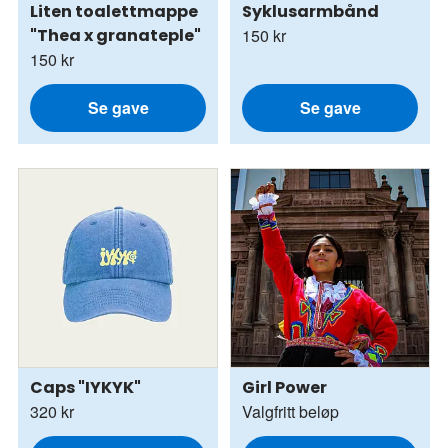
Liten toalettmappe
Syklusarmbånd
"Thea x granateple"
150 kr
150 kr
Se gave
Se gave
Caps "IYKYK"
Girl Power
320 kr
Valgfritt beløp