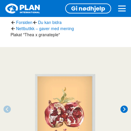
Hopp
Gi nødhjelp
til
hovedinnhold
Forsiden
Du kan bidra
Nettbutikk – gaver med mening
Plakat "Thea x granateple"